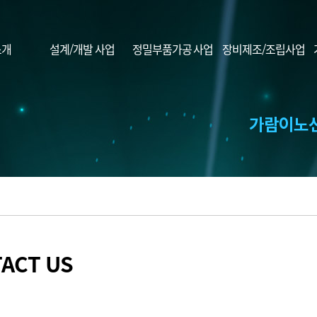
소개
설계/개발 사업
정밀부품가공 사업
장비제조/조립사업
ACT US