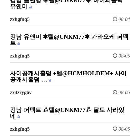
강남 블랜딩 ◈텔@CNKM77◈ 하이퍼블릭
유앤미
zxhgfnq5
08-04
강남 유앤미 ✾텔@CNKM77✾ 가라오케 퍼펙
트
zxhgfnq5
08-05
사이공캐시홀덤 ♦텔@HCMHOLDEM♦ 사이
공캐시홀덤 …
zx4zryg6y
08-05
강남 퍼펙트 ⁂텔@CNKM77⁂ 달토 사라있
네
zxhgfnq5
08-05