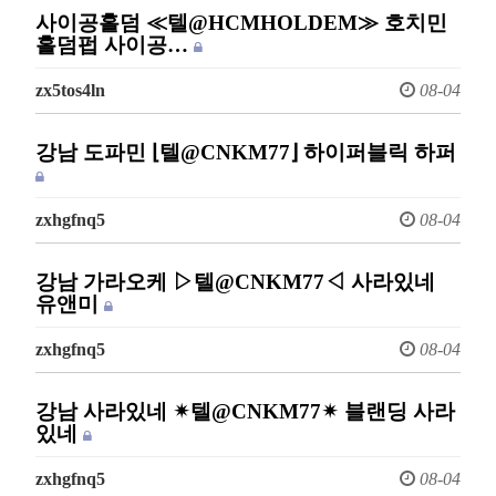
사이공홀덤 ≪텔@HCMHOLDEM≫ 호치민
홀덤펍 사이공…
zx5tos4ln
08-04
강남 도파민 ⌊텔@CNKM77⌋ 하이퍼블릭 하퍼
zxhgfnq5
08-04
강남 가라오케 ▷텔@CNKM77◁ 사라있네
유앤미
zxhgfnq5
08-04
강남 사라있네 ✴텔@CNKM77✴ 블랜딩 사라
있네
zxhgfnq5
08-04