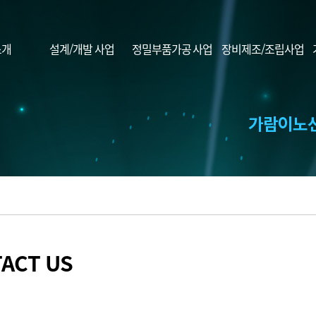
소개
설계/개발 사업
정밀부품가공 사업
장비제조/조립사업
ACT US