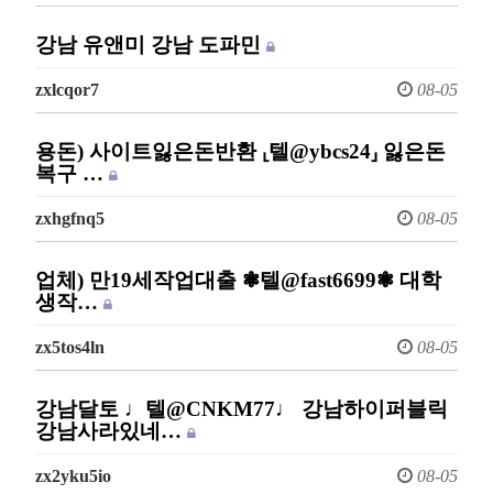
강남 유앤미 강남 도파민
zxlcqor7
08-05
용돈) 사이트잃은돈반환 ⸤텔@ybcs24⸥ 잃은돈
복구 …
zxhgfnq5
08-05
업체) 만19세작업대출 ❃텔@fast6699❃ 대학
생작…
zx5tos4ln
08-05
강남달토 ♩텔@CNKM77♩ 강남하이퍼블릭
강남사라있네…
zx2yku5io
08-05