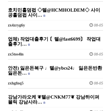
호치민홀덤펍 ◇텔@HCMHOLDEM◇ 사이
공홀덤펍 사이…
zx4zryg6y
08-05
업체) 작업대출후기 〘텔@fast6699〙 작업대
출후기…
zx5tos4ln
08-05
안전) 잃은돈복구 ♩텔@ybcs24♩ 잃은돈반환
잃은돈…
zxhgfnq5
08-05
강남가라오케 ❦텔@CNKM77❦ 강남하이퍼
블릭 강남사라…