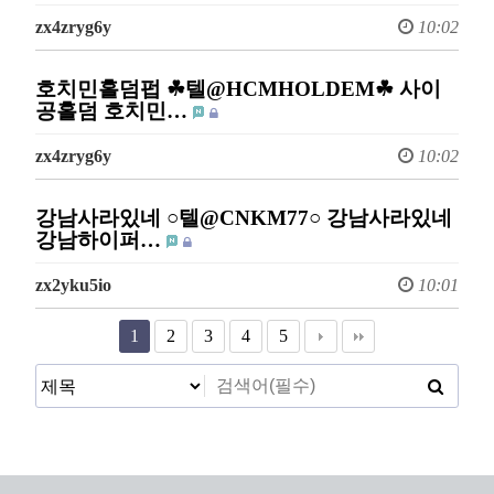
zx4zryg6y
10:02
호치민홀덤펍 ☘텔@HCMHOLDEM☘ 사이
공홀덤 호치민…
zx4zryg6y
10:02
강남사라있네 ○텔@CNKM77○ 강남사라있네
강남하이퍼…
zx2yku5io
10:01
1
2
3
4
5