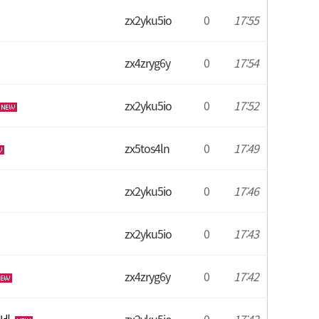
zx2yku5io
0
17:55
zx4zryg6y
0
17:54
zx2yku5io
0
17:52
zx5tos4ln
0
17:49
zx2yku5io
0
17:46
zx2yku5io
0
17:43
zx4zryg6y
0
17:42