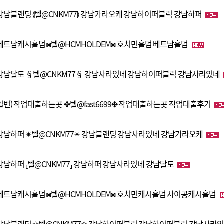
강남블랜딩 ⦉텔@CNKM77⦊ 강남가라오케 강남하이퍼블릭 강남하퍼
베트남캐시홀덤 ◙텔@HCMHOLDEM◙ 호치민홀덤 베트남홀덤
강남달토 §텔@CNKM77§ 강남사라있네 강남하이퍼블릭 강남사라있네
일번) 작업대출하는곳 ✤텔@fast6699✤ 작업대출하는곳 작업대출후기
강남하퍼 ✴텔@CNKM77✴ 강남블랜딩 강남사라있네 강남가라오케
강남하퍼 ⸤텔@CNKM77⸥ 강남하퍼 강남사라있네 강남달토
베트남캐시홀덤 ◙텔@HCMHOLDEM◙ 호치민캐시홀덤 사이공캐시홀덤