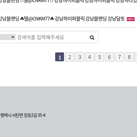
강남블랜딩 ✩텔@CNKM77✩ 강남하이퍼블릭 강남하이퍼블릭 강남사라
강남블랜딩 ☘텔@CNKM77☘ 강남하이퍼블릭 강남블랜딩 강남달토
다음
맨끝
2
3
4
5
6
7
8
1
도 평택시 서탄면 장등2길 35-4