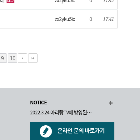
있네
zx2yku5io
0
17:42
zx2yku5io
0
17:41
9
10
NOTICE
2022.3.24 아리랑TV에 방영된…
온라인 문의 바로가기