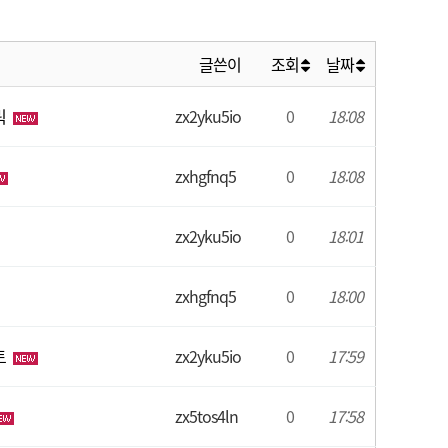
글쓴이
조회
날짜
릭
zx2yku5io
0
18:08
zxhgfnq5
0
18:08
zx2yku5io
0
18:01
zxhgfnq5
0
18:00
토
zx2yku5io
0
17:59
zx5tos4ln
0
17:58