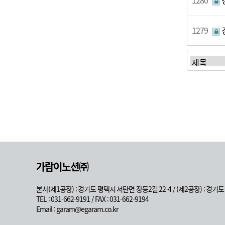
1280
1279
가람이노션㈜
본사(제1공장) : 경기도 평택시 서탄면 장등2길 22-4 / (제2공장) : 경기
TEL : 031-662-9191 / FAX : 031-662-9194
Email : garam@egaram.co.kr