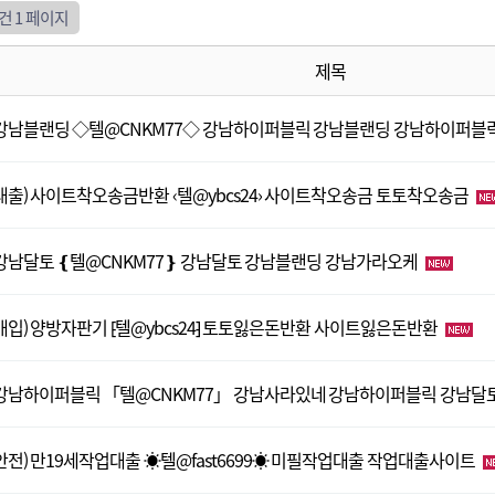
3건
1 페이지
제목
강남블랜딩 ◇텔@CNKM77◇ 강남하이퍼블릭 강남블랜딩 강남하이퍼블
대출) 사이트착오송금반환 ‹텔@ybcs24› 사이트착오송금 토토착오송금
강남달토 ❴텔@CNKM77❵ 강남달토 강남블랜딩 강남가라오케
매입) 양방자판기 ⁅텔@ybcs24⁆ 토토잃은돈반환 사이트잃은돈반환
강남하이퍼블릭 「텔@CNKM77」 강남사라있네 강남하이퍼블릭 강남달
안전) 만19세작업대출 ☀텔@fast6699☀ 미필작업대출 작업대출사이트