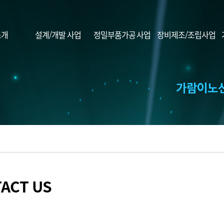
소개
설계/개발 사업
정밀부품가공 사업
장비제조/조립사업
ACT US