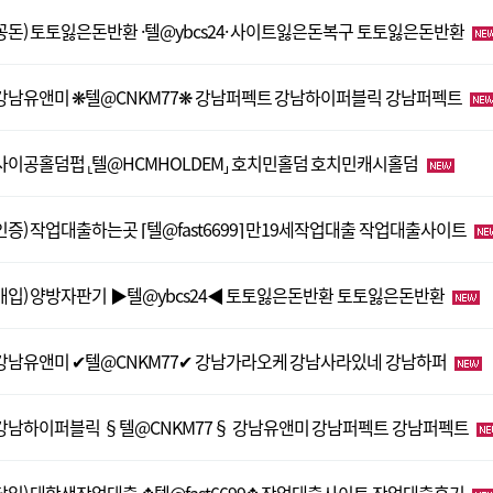
꽁돈) 토토잃은돈반환 ·텔@ybcs24· 사이트잃은돈복구 토토잃은돈반환
강남유앤미 ❋텔@CNKM77❋ 강남퍼펙트 강남하이퍼블릭 강남퍼펙트
사이공홀덤펍 ⸤텔@HCMHOLDEM⸥ 호치민홀덤 호치민캐시홀덤
인증) 작업대출하는곳 ⌈텔@fast6699⌉ 만19세작업대출 작업대출사이트
매입) 양방자판기 ▶텔@ybcs24◀ 토토잃은돈반환 토토잃은돈반환
강남유앤미 ✔텔@CNKM77✔ 강남가라오케 강남사라있네 강남하퍼
강남하이퍼블릭 §텔@CNKM77§ 강남유앤미 강남퍼펙트 강남퍼펙트