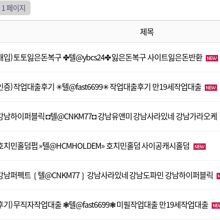
건
1 페이지
제목
매입) 토토잃은돈복구 ✤텔@ybcs24✤ 잃은돈복구 사이트잃은돈반환
인증) 작업대출후기 ✳텔@fast6699✳ 작업대출후기 만19세작업대출
강남하이퍼블릭 ◘텔@CNKM77◘ 강남유앤미 강남사라있네 강남가라오케
호치민홀덤펍 »텔@HCMHOLDEM» 호치민홀덤 사이공캐시홀덤
강남퍼펙트 ❲텔@CNKM77❳ 강남사라있네 강남도파민 강남하이퍼블릭
후기) 무직자작업대출 ❃텔@fast6699❃ 미필작업대출 만19세작업대출