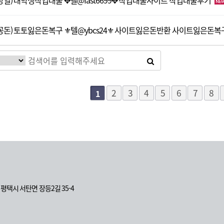
당일) 대학생작업대출 ✥텔@fast6699✥ 작업대출사이트 작업대출후기
꽁돈) 토토잃은돈복구 ⚜텔@ybcs24⚜ 사이트잃은돈반환 사이트잃은돈복
다음
맨끝
2
3
4
5
6
7
8
1
도 평택시 서탄면 장등2길 35-4