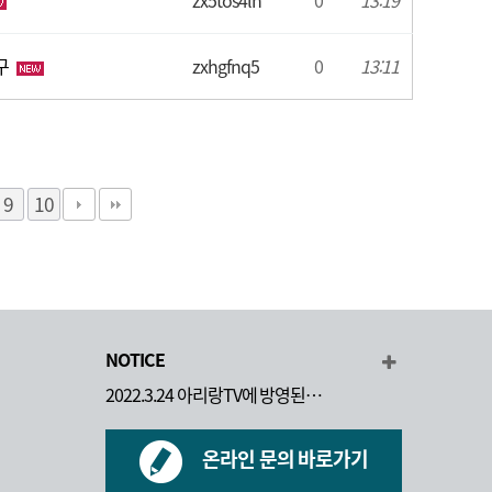
zx5tos4ln
0
13:19
구
zxhgfnq5
0
13:11
9
10
NOTICE
2022.3.24 아리랑TV에 방영된…
온라인 문의 바로가기