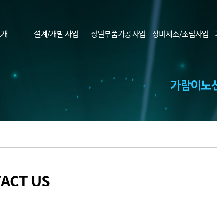
소개
설계/개발 사업
정밀부품가공 사업
장비제조/조립사업
ACT US