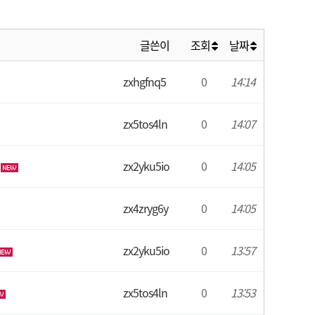
글쓴이
조회
날짜
zxhgfnq5
0
14:14
zx5tos4ln
0
14:07
zx2yku5io
0
14:05
zx4zryg6y
0
14:05
zx2yku5io
0
13:57
zx5tos4ln
0
13:53