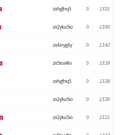
zxhgfnq5
0
13:51
zx2yku5io
0
13:45
zx4zryg6y
0
13:42
zx5tos4ln
0
13:39
zxhgfnq5
0
13:38
zx2yku5io
0
13:36
zx2yku5io
0
13:21