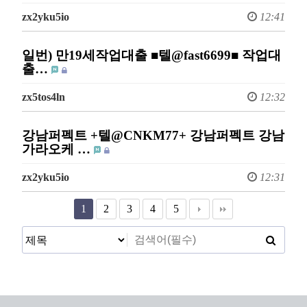
zx2yku5io
12:41
일번) 만19세작업대출 ■텔@fast6699■ 작업대
출…
zx5tos4ln
12:32
강남퍼펙트 +텔@CNKM77+ 강남퍼펙트 강남
가라오케 …
zx2yku5io
12:31
1
2
3
4
5