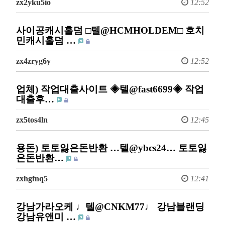
zx2yku5io
12:52
사이공캐시홀덤 □텔@HCMHOLDEM□ 호치
민캐시홀덤 …
zx4zryg6y
12:52
업체) 작업대출사이트 ◈텔@fast6699◈ 작업
대출후…
zx5tos4ln
12:45
용돈) 토토잃은돈반환 …텔@ybcs24… 토토잃
은돈반환…
zxhgfnq5
12:41
강남가라오케 ♩텔@CNKM77♩ 강남블랜딩
강남유앤미 …