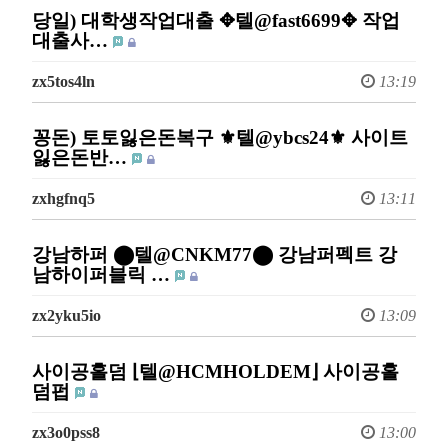
당일) 대학생작업대출 ✥텔@fast6699✥ 작업
대출사…
zx5tos4ln
13:19
꽁돈) 토토잃은돈복구 ⚜텔@ybcs24⚜ 사이트
잃은돈반…
zxhgfnq5
13:11
강남하퍼 ⬤텔@CNKM77⬤ 강남퍼펙트 강
남하이퍼블릭 …
zx2yku5io
13:09
사이공홀덤 ⌊텔@HCMHOLDEM⌋ 사이공홀
덤펍
zx3o0pss8
13:00