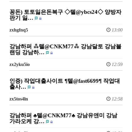
꽁돈) 토토잃은돈복구 ◇텔@ybcs24◇ 양방자
판기 잃…
zxhgfnq5
13:00
강남하퍼 ⁂텔@CNKM77⁂ 강남달토 강남블
랜딩 강남하…
zx2yku5io
12:59
인증) 작업대출사이트 ¶텔@fast6699¶ 작업대
출사…
zx5tos4ln
12:58
강남하퍼 ♣텔@CNKM77♣ 강남유앤미 강남
가라오케 강…