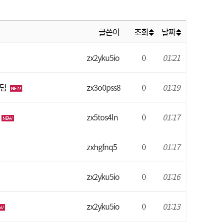
글쓴이
조회
날짜
zx2yku5io
0
01:21
홀덤
zx3o0pss8
0
01:19
zx5tos4ln
0
01:17
zxhgfnq5
0
01:17
zx2yku5io
0
01:16
zx2yku5io
0
01:13