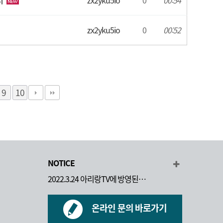
퍼
zx2yku5io
0
00:54
zx2yku5io
0
00:52
9
10
NOTICE
2022.3.24 아리랑TV에 방영된…
온라인 문의 바로가기