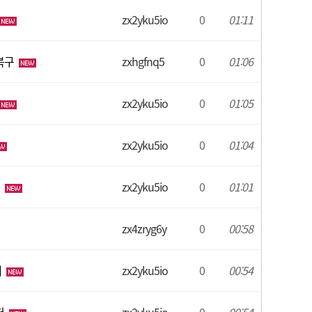
zx2yku5io
0
01:11
복구
zxhgfnq5
0
01:06
zx2yku5io
0
01:05
zx2yku5io
0
01:04
릭
zx2yku5io
0
01:01
zx4zryg6y
0
00:58
네
zx2yku5io
0
00:54