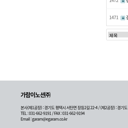
1472
1471
가람이노션㈜
본사(제1공장) : 경기도 평택시 서탄면 장등2길 22-4 / (제2공장) : 경기
TEL : 031-662-9191 / FAX : 031-662-9194
Email : garam@egaram.co.kr