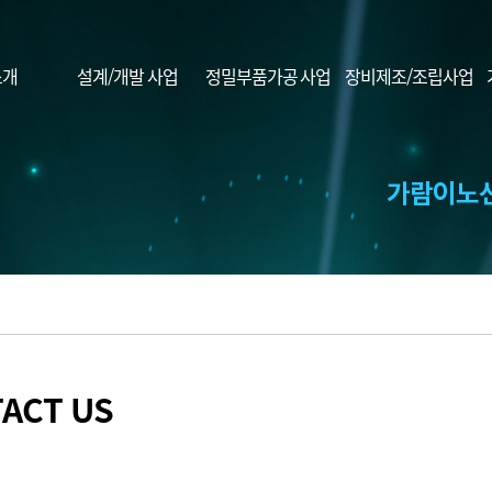
소개
설계/개발 사업
정밀부품가공 사업
장비제조/조립사업
ACT US