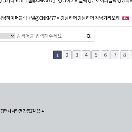
강남가라오케 『텔@CNKM77』 강남하이퍼블릭 강남하이퍼블릭 강남하
강남하이퍼블릭 ✧텔@CNKM77✧ 강남하퍼 강남하퍼 강남가라오케
다음
맨끝
2
3
4
5
6
7
8
1
도 평택시 서탄면 장등2길 35-4