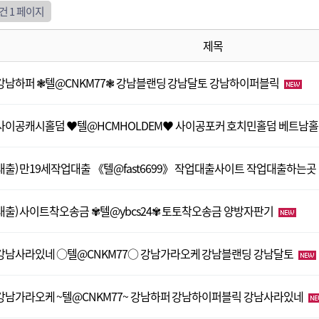
5건
1 페이지
제목
강남하퍼 ❃텔@CNKM77❃ 강남블랜딩 강남달토 강남하이퍼블릭
사이공캐시홀덤 ♥텔@HCMHOLDEM♥ 사이공포커 호치민홀덤 베트남
대출) 만19세작업대출 《텔@fast6699》 작업대출사이트 작업대출하는곳
대출) 사이트착오송금 ✾텔@ybcs24✾ 토토착오송금 양방자판기
강남사라있네 ○텔@CNKM77○ 강남가라오케 강남블랜딩 강남달토
강남가라오케 ~텔@CNKM77~ 강남하퍼 강남하이퍼블릭 강남사라있네