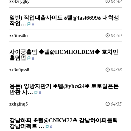
zx4zryg6y
04:48
일번) 작업대출사이트 ♠텔@fast6699♠ 대학생
작업…
zx5tos4ln
04:39
사이공홀덤 ◆텔@HCMHOLDEM◆ 호치민
홀덤펍
zx3o0pss8
04:36
용돈) 양방자판기 ✱텔@ybcs24✱ 토토잃은돈
반환 사…
zxhgfnq5
04:35
강남하퍼 ☘텔@CNKM77☘ 강남하이퍼블릭
강남퍼펙트 …