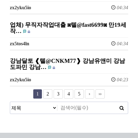
zx2yku5io
04:34
업체) 무직자작업대출 ◙텔@fast6699◙ 만19세
작…
zx5tos4ln
04:34
강남달토 ❰텔@CNKM77❱ 강남유앤미 강남
도파민 강남…
zx2yku5io
04:23
1
2
3
4
5