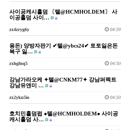
사이공캐시홀덤 〔텔@HCMHOLDEM〕 사
이공홀덤 사이…
zx4zryg6y
04:59
용돈) 양방자판기 ✔텔@ybcs24✔ 토토잃은돈
복구 잃…
zxhgfnq5
04:50
강남가라오케 ✦텔@CNKM77✦ 강남퍼펙트
강남유앤미 …
zx2yku5io
04:50
호치민홀덤펍 ●텔@HCMHOLDEM● 사이공
캐시홀덤 사…