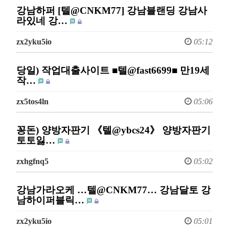
강남하퍼 [텔@CNKM77] 강남블랜딩 강남사
라있네 강…
zx2yku5io
05:12
당일) 작업대출사이트 ■텔@fast6699■ 만19세
작…
zx5tos4ln
05:06
꽁돈) 양방자판기 《텔@ybcs24》 양방자판기
토토잃…
zxhgfnq5
05:02
강남가라오케 …텔@CNKM77… 강남달토 강
남하이퍼블릭…
zx2yku5io
05:01