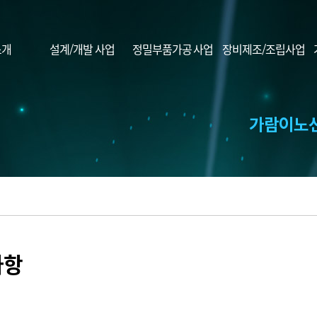
소개
설계/개발 사업
정밀부품가공 사업
장비제조/조립사업
사항