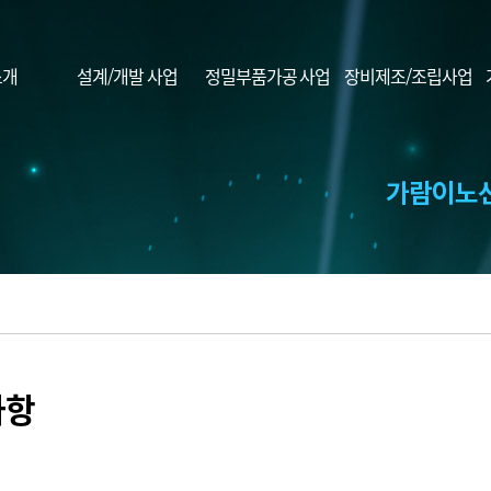
소개
설계/개발 사업
정밀부품가공 사업
장비제조/조립사업
사항